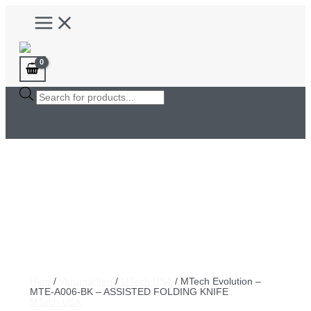
Hoppa
Main
till
Menu
innehåll
Products
search
Hem
/
Varumärken
/
MTech USA
/ MTech Evolution –
MTE-A006-BK – ASSISTED FOLDING KNIFE
MTech USA