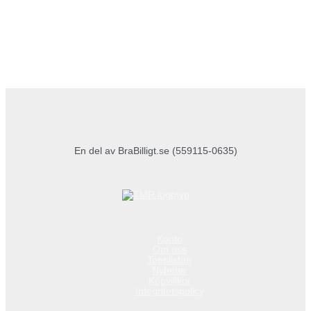
En del av BraBilligt.se (559115-0635)
Konto
Om oss
Topplistan
Nyheter
Köpvillkor
Integritetspolicy