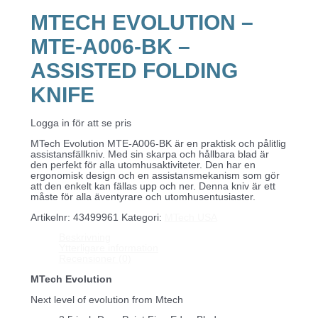
MTECH EVOLUTION –
MTE-A006-BK –
ASSISTED FOLDING
KNIFE
Logga in för att se pris
MTech Evolution MTE-A006-BK är en praktisk och pålitlig
assistansfällkniv. Med sin skarpa och hållbara blad är
den perfekt för alla utomhusaktiviteter. Den har en
ergonomisk design och en assistansmekanism som gör
att den enkelt kan fällas upp och ner. Denna kniv är ett
måste för alla äventyrare och utomhusentusiaster.
Artikelnr:
43499961
Kategori:
MTech USA
Beskrivning
Ytterligare information
Recensioner (0)
MTech Evolution
Next level of evolution from Mtech