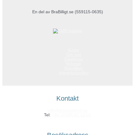
En del av BraBilligt.se (559115-0635)
Konto
Om oss
Topplistan
Nyheter
Köpvillkor
Integritetspolicy
Kontakt
info@grossistfynd.se
Tel:
+46 (0)589 61 10 01