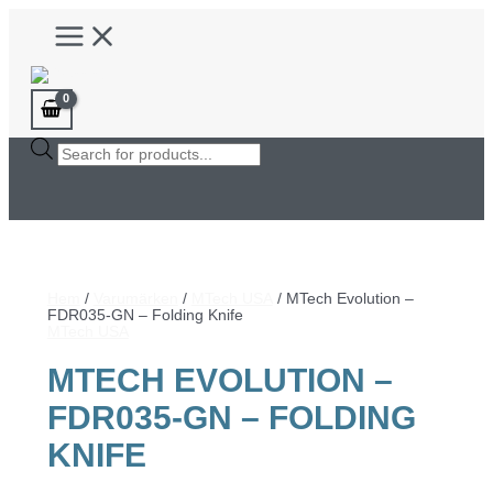
Hoppa
Main
till
Menu
innehåll
Products
search
Hem
/
Varumärken
/
MTech USA
/ MTech Evolution –
FDR035-GN – Folding Knife
MTech USA
MTECH EVOLUTION –
FDR035-GN – FOLDING
KNIFE