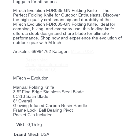
Logga in för att se pris
MTech Evolution FDR035-GN Folding Knife – The
Perfect Folding Knife for Outdoor Enthusiasts. Discover
the high-quality craftsmanship and durability of the
MTech Evolution FDR035-GN Folding Knife. Ideal for
camping, hiking, and everyday use, this folding knife
offers a sleek design and sharp blade for ultimate
performance. Shop now and experience the evolution of
outdoor gear with MTech.
Artikelnr:
66964762
Kategori:
MTech USA
Beskrivning
Ytterligare information
Recensioner (0)
MTech – Evolution
Manual Folding Knife
3.5″ Fine Edge Stainless Steel Blade
8Cr13 Satin Blade
8″ Overall
Glowing Infused Carbon Resin Handle
Frame Lock, Ball Bearing Pivot
Pocket Clip Included
Vikt
0,15 kg
brand
Mtech USA