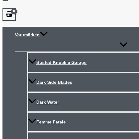
Varumärken
Slå
på/av
meny
Busted Knuckle Garage
Dark Side Blades
Dark Water
Femme Fatale