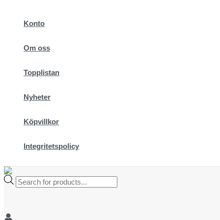
Hoppa
till
Konto
innehåll
Om oss
Topplistan
Nyheter
Köpvillkor
Integritetspolicy
Products
search