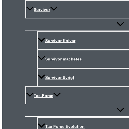
Survivor
Slå
på/av
meny
Survivor Knivar
Survivor machetes
Survivor övrigt
Tac-Force
Slå
på/av
meny
Tac Force Evolution