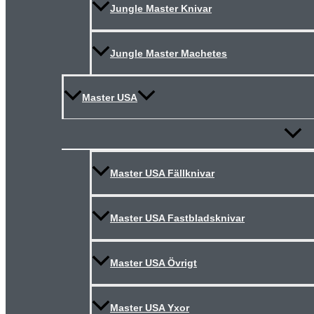
Jungle Master Knivar
Jungle Master Machetes
Master USA
Slå
på/av
meny
Master USA Fällknivar
Master USA Fastbladsknivar
Master USA Övrigt
Master USA Yxor