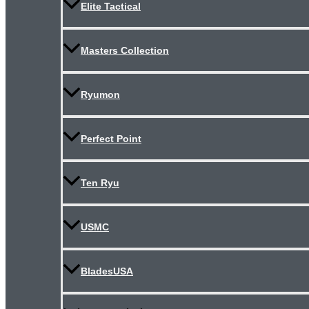
Elite Tactical
Masters Collection
Ryumon
Perfect Point
Ten Ryu
USMC
BladesUSA