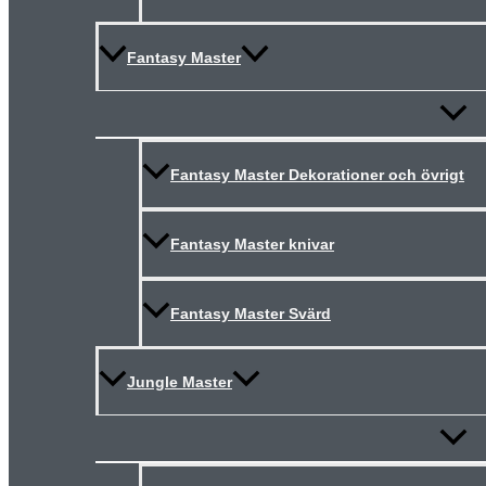
Fantasy Master
Slå
på/av
meny
Fantasy Master Dekorationer och övrigt
Fantasy Master knivar
Fantasy Master Svärd
Jungle Master
Slå
på/av
meny