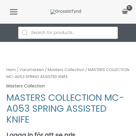
Hoppa
till
Main
innehåll
Menu
Products
search
Hem
/
Varumärken
/
Masters Collection
/ MASTERS COLLECTION
MC-A053 SPRING ASSISTED KNIFE
Masters Collection
MASTERS COLLECTION MC-
A053 SPRING ASSISTED
KNIFE
Logga in för att se pris