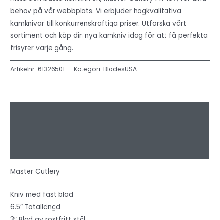
behov på vår webbplats. Vi erbjuder högkvalitativa
kamknivar till konkurrenskraftiga priser. Utforska vårt
sortiment och köp din nya kamkniv idag för att få perfekta
frisyrer varje gång.
Artikelnr:
61326501
Kategori:
BladesUSA
Beskrivning
Ytterligare information
Recensioner (0)
Master Cutlery
Kniv med fast blad
6.5″ Totallängd
3″ Blad av rostfritt stål