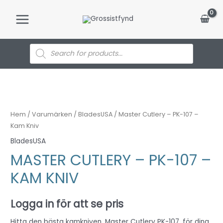
Hoppa
till
Main
innehåll
Menu
Products
search
Hem
/
Varumärken
/
BladesUSA
/ Master Cutlery – PK-107 –
Kam Kniv
BladesUSA
MASTER CUTLERY – PK-107 –
KAM KNIV
Logga in för att se pris
Hitta den bästa kamkniven, Master Cutlery PK-107, för dina