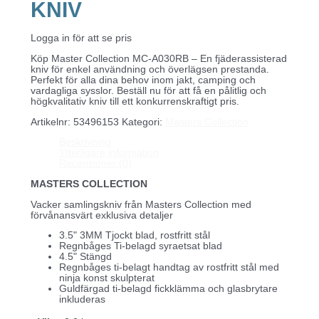
KNIV
Logga in för att se pris
Köp Master Collection MC-A030RB – En fjäderassisterad
kniv för enkel användning och överlägsen prestanda.
Perfekt för alla dina behov inom jakt, camping och
vardagliga sysslor. Beställ nu för att få en pålitlig och
högkvalitativ kniv till ett konkurrenskraftigt pris.
Artikelnr:
53496153
Kategori:
Masters Collection
Beskrivning
Ytterligare information
Recensioner (0)
MASTERS COLLECTION
Vacker samlingskniv från Masters Collection med
förvånansvärt exklusiva detaljer
3.5" 3MM Tjockt blad, rostfritt stål
Regnbåges Ti-belagd syraetsat blad
4.5" Stängd
Regnbåges ti-belagt handtag av rostfritt stål med
ninja konst skulpterat
Guldfärgad ti-belagd fickklämma och glasbrytare
inkluderas