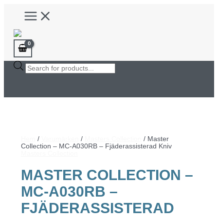
Hoppa
Main
till
Menu
innehåll
Products
search
Hem
/
Varumärken
/
Masters Collection
/ Master
Collection – MC-A030RB – Fjäderassisterad Kniv
Masters Collection
MASTER COLLECTION –
MC-A030RB –
FJÄDERASSISTERAD