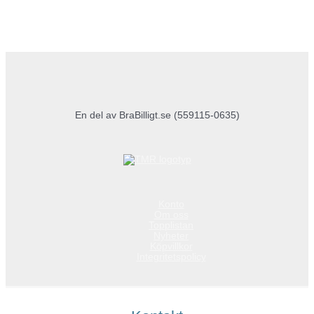
En del av BraBilligt.se (559115-0635)
Konto
Om oss
Topplistan
Nyheter
Köpvillkor
Integritetspolicy