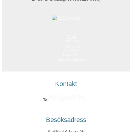
Konto
Om oss
Topplistan
Nyheter
Köpvillkor
Integritetspolicy
Kontakt
info@grossistfynd.se
Tel:
+46 (0)589 61 10 01
Besöksadress
BraBilligt Arboga AB