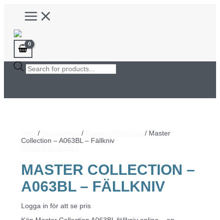
Hoppa
Main
till
Menu
innehåll
Products
search
Hem
/
Varumärken
/
Masters Collection
/ Master
Collection – A063BL – Fällkniv
Masters Collection
MASTER COLLECTION –
A063BL – FÄLLKNIV
Logga in för att se pris