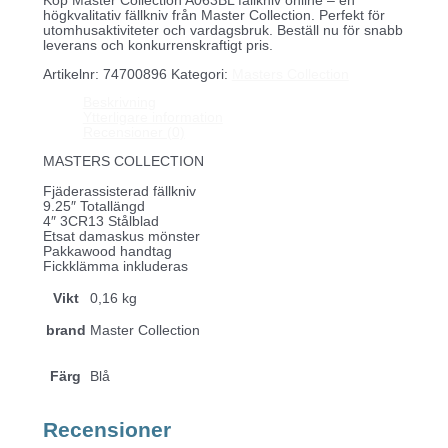
Köp Master Collection A063BL fällkniv online – en
högkvalitativ fällkniv från Master Collection. Perfekt för
utomhusaktiviteter och vardagsbruk. Beställ nu för snabb
leverans och konkurrenskraftigt pris.
Artikelnr:
74700896
Kategori:
Masters Collection
Beskrivning
Ytterligare information
Recensioner (0)
MASTERS COLLECTION
Fjäderassisterad fällkniv
9.25″ Totallängd
4″ 3CR13 Stålblad
Etsat damaskus mönster
Pakkawood handtag
Fickklämma inkluderas
Vikt
0,16 kg
brand
Master Collection
Färg
Blå
Recensioner