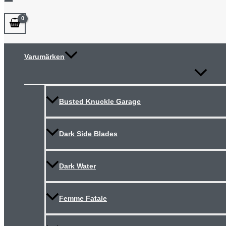
Varumärken
Slå
på/av
meny
Busted Knuckle Garage
Dark Side Blades
Dark Water
Femme Fatale