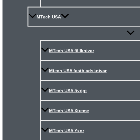
MTech USA
Slå
på/av
meny
MTech USA fällknivar
Mtech USA fastbladsknivar
MTech USA övrigt
MTech USA Xtreme
MTech USA Yxor