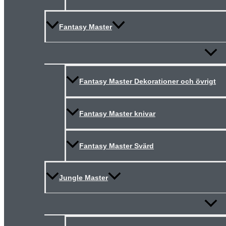
Fantasy Master
Slå
på/av
meny
Fantasy Master Dekorationer och övrigt
Fantasy Master knivar
Fantasy Master Svärd
Jungle Master
Slå
på/av
meny