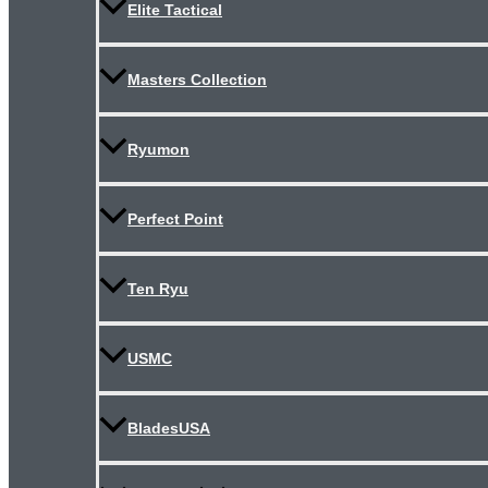
Elite Tactical
Masters Collection
Ryumon
Perfect Point
Ten Ryu
USMC
BladesUSA