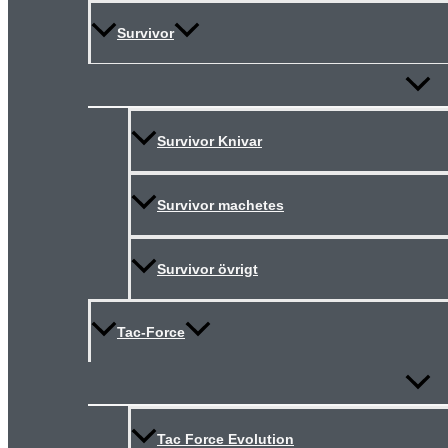
Survivor
Slå
på/av
meny
Survivor Knivar
Survivor machetes
Survivor övrigt
Tac-Force
Slå
på/av
meny
Tac Force Evolution