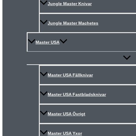
Jungle Master Knivar
Jungle Master Machetes
Master USA
Slå
på/av
meny
Master USA Fällknivar
Master USA Fastbladsknivar
Master USA Övrigt
Master USA Yxor