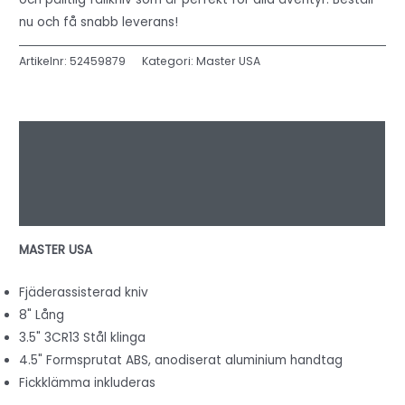
nu och få snabb leverans!
Artikelnr:
52459879
Kategori:
Master USA
Beskrivning
Ytterligare information
Recensioner (0)
MASTER USA
Fjäderassisterad kniv
8" Lång
3.5" 3CR13 Stål klinga
4.5" Formsprutat ABS, anodiserat aluminium handtag
Fickklämma inkluderas