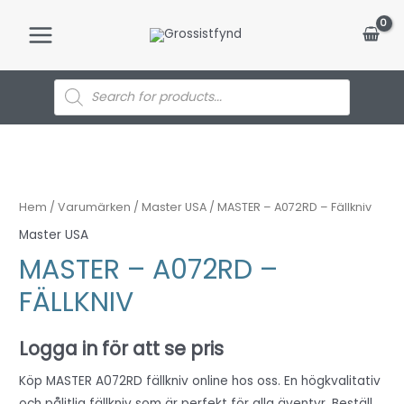
Hoppa
till
Main
innehåll
Menu
Products
search
Hem
/
Varumärken
/
Master USA
/ MASTER – A072RD – Fällkniv
Master USA
MASTER – A072RD –
FÄLLKNIV
Logga in för att se pris
Köp MASTER A072RD fällkniv online hos oss. En högkvalitativ
och pålitlig fällkniv som är perfekt för alla äventyr. Beställ