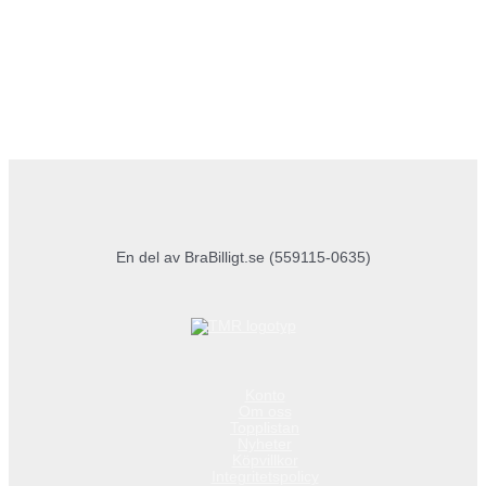
En del av BraBilligt.se (559115-0635)
Konto
Om oss
Topplistan
Nyheter
Köpvillkor
Integritetspolicy