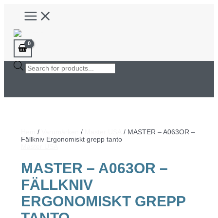
Hoppa
Main
till
Menu
innehåll
Products
search
Hem
/
Varumärken
/
Master USA
/ MASTER – A063OR –
Fällkniv Ergonomiskt grepp tanto
Master USA
MASTER – A063OR –
FÄLLKNIV
ERGONOMISKT GREPP
TANTO