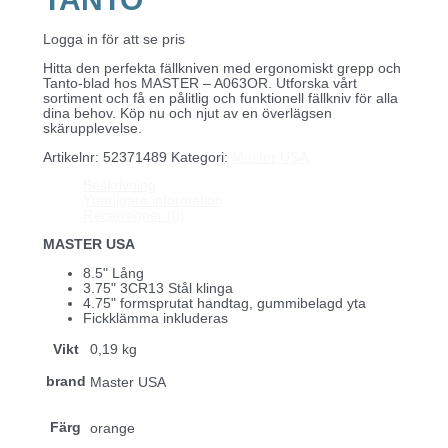
Logga in för att se pris
Hitta den perfekta fällkniven med ergonomiskt grepp och
Tanto-blad hos MASTER – A063OR. Utforska vårt
sortiment och få en pålitlig och funktionell fällkniv för alla
dina behov. Köp nu och njut av en överlägsen
skärupplevelse.
Artikelnr:
52371489
Kategori:
Master USA
Beskrivning
Ytterligare information
Recensioner (0)
MASTER USA
8.5" Lång
3.75" 3CR13 Stål klinga
4.75" formsprutat handtag, gummibelagd yta
Fickklämma inkluderas
Vikt
0,19 kg
brand
Master USA
Färg
orange