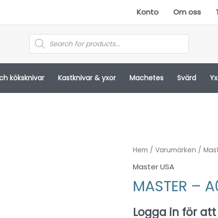
Konto
Om oss
Products
search
och köksknivar
Kastknivar & yxor
Machetes
Svärd
Yx
Hem
/
Varumärken
/
Mas
Master USA
MASTER – A
Logga in för att