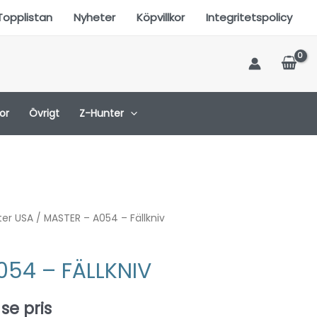
Topplistan
Nyheter
Köpvillkor
Integritetspolicy
or
Övrigt
Z-Hunter
ter USA
/ MASTER – A054 – Fällkniv
054 – FÄLLKNIV
 se pris