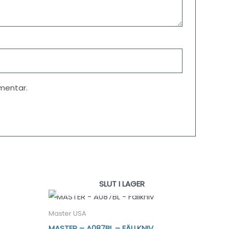
mentar.
SLUT I LAGER
Master USA
MASTER – A087BL – FÄLLKNIV