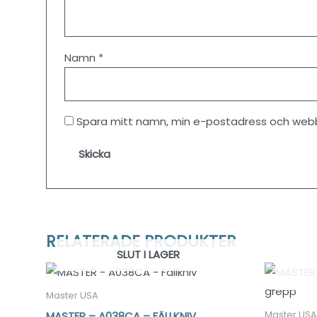
Namn
*
Spara mitt namn, min e-postadress och webbp
RELATERADE PRODUKTER
SLUT I LAGER
Master USA
MASTER – A038CA – FÄLLKNIV
Master USA