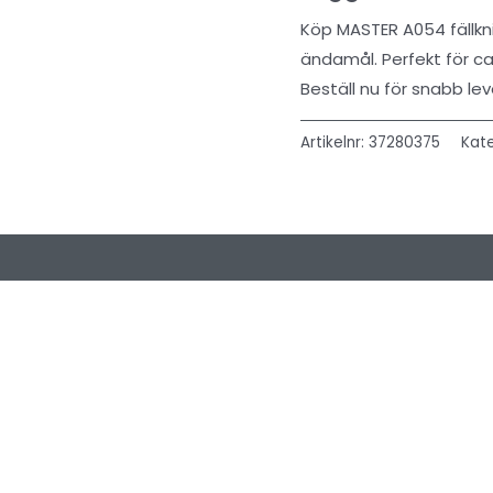
Köp MASTER A054 fällkniv
ändamål. Perfekt för c
Beställ nu för snabb lev
Artikelnr:
37280375
Kate
 (0)