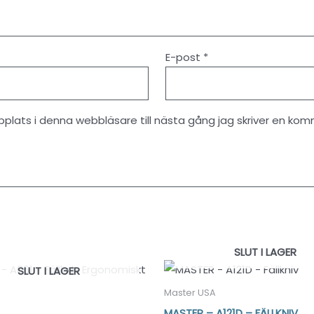
E-post
*
lats i denna webbläsare till nästa gång jag skriver en kom
SLUT I LAGER
SLUT I LAGER
Master USA
MASTER – A121D – FÄLLKNIV