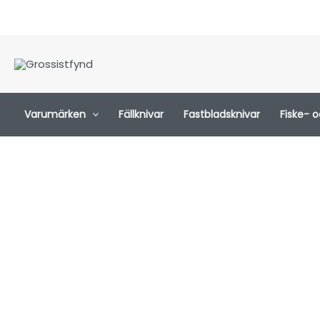
Hoppa
till
innehåll
Varumärken
Fällknivar
Fastbladsknivar
Fiske- 