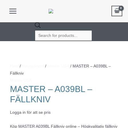
Hoppa
till
Main
innehåll
Menu
Products
search
Hem
/
Varumärken
/
Master USA
/ MASTER – A039BL –
Fällkniv
Master USA
MASTER – A039BL –
FÄLLKNIV
Logga in för att se pris
Köp MASTER A039BL Fällkniv online – Högkvalitativ fällkniv