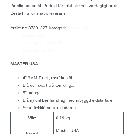
för alla ändamål. Perfekt för friluftsliv och vardagligt bruk.
Beställ nu för snabb leverans!
Artikelnr:
37301327
Kategori:
Master USA
Beskrivning
Ytterligare information
Recensioner (0)
MASTER USA
4" 3MM Tjock, rostfritt stål
Blå och svart två ton klinga
5" stängd
Blå nylonfiber handtag med inbyggd eldstartare
Svart fickklämma inkluderas
Vikt
0,19 kg
Master USA
brand