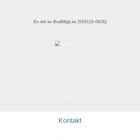
En del av BraBilligt.se (559115-0635)
Konto
Om oss
Topplistan
Nyheter
Köpvillkor
Integritetspolicy
Kontakt
info@grossistfynd.se