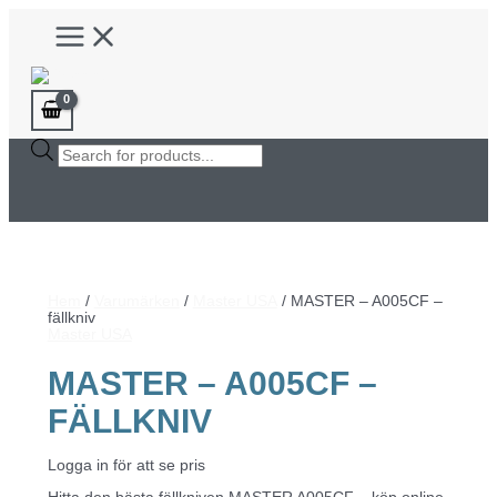
Hoppa
Main
till
Menu
innehåll
Products
search
Hem
/
Varumärken
/
Master USA
/ MASTER – A005CF –
fällkniv
Master USA
MASTER – A005CF –
FÄLLKNIV
Logga in för att se pris