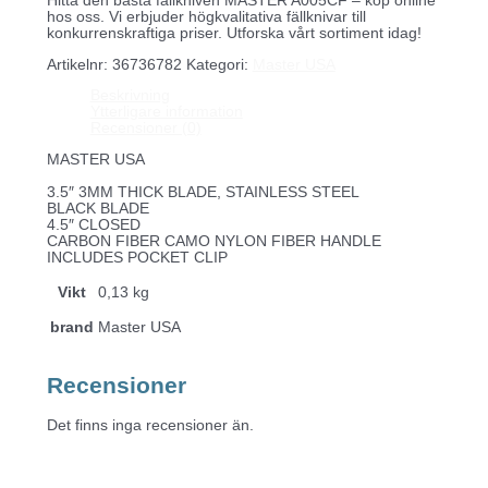
Hitta den bästa fällkniven MASTER A005CF – köp online
hos oss. Vi erbjuder högkvalitativa fällknivar till
konkurrenskraftiga priser. Utforska vårt sortiment idag!
Artikelnr:
36736782
Kategori:
Master USA
Beskrivning
Ytterligare information
Recensioner (0)
MASTER USA
3.5″ 3MM THICK BLADE, STAINLESS STEEL
BLACK BLADE
4.5″ CLOSED
CARBON FIBER CAMO NYLON FIBER HANDLE
INCLUDES POCKET CLIP
Vikt
0,13 kg
brand
Master USA
Recensioner
Det finns inga recensioner än.