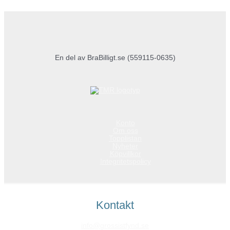
En del av BraBilligt.se (559115-0635)
Konto
Om oss
Topplistan
Nyheter
Köpvillkor
Integritetspolicy
Kontakt
info@grossistfynd.se