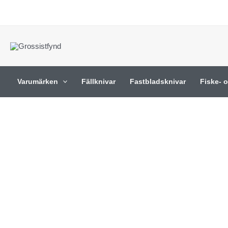
Hoppa
till
innehåll
Varumärken
Fällknivar
Fastbladsknivar
Fiske- 