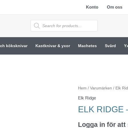
Konto
Om oss
Products
search
och köksknivar
Kastknivar & yxor
Machetes
Svärd
Y
Hem
/
Varumärken
/
Elk Ri
Elk Ridge
ELK RIDGE –
Logga in för att 