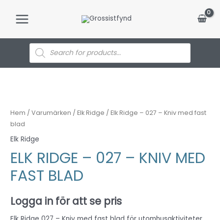
Hoppa
till
Main
innehåll
Menu
Products
search
Hem
/
Varumärken
/
Elk Ridge
/ Elk Ridge – 027 – Kniv med fast
blad
Elk Ridge
ELK RIDGE – 027 – KNIV MED
FAST BLAD
Logga in för att se pris
Elk Ridge 027 – Kniv med fast blad för utomhusaktiviteter