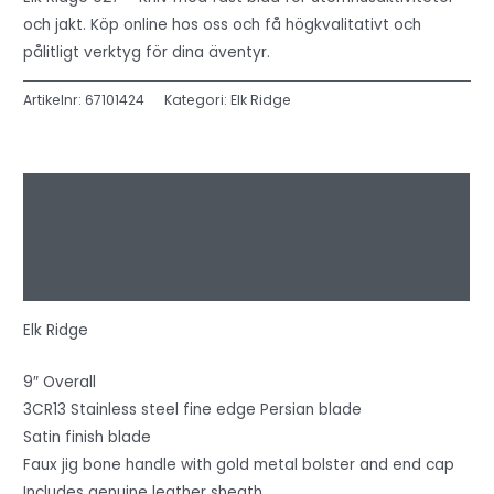
och jakt. Köp online hos oss och få högkvalitativt och
pålitligt verktyg för dina äventyr.
Artikelnr:
67101424
Kategori:
Elk Ridge
Beskrivning
Ytterligare information
Recensioner (0)
Elk Ridge
9″ Overall
3CR13 Stainless steel fine edge Persian blade
Satin finish blade
Faux jig bone handle with gold metal bolster and end cap
Includes genuine leather sheath