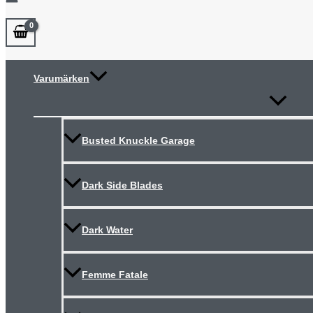
Varumärken
Slå
på/av
meny
Busted Knuckle Garage
Dark Side Blades
Dark Water
Femme Fatale