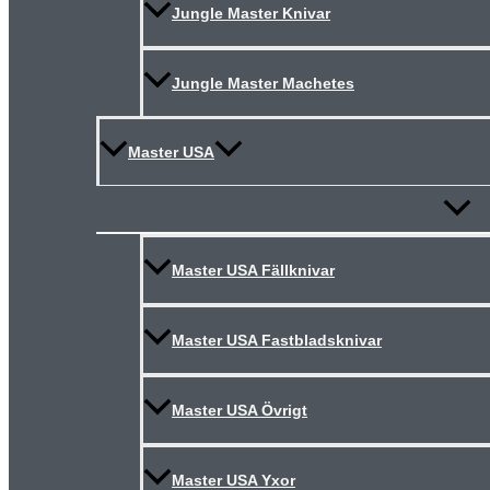
Jungle Master Knivar
Jungle Master Machetes
Master USA
Slå
på/av
meny
Master USA Fällknivar
Master USA Fastbladsknivar
Master USA Övrigt
Master USA Yxor