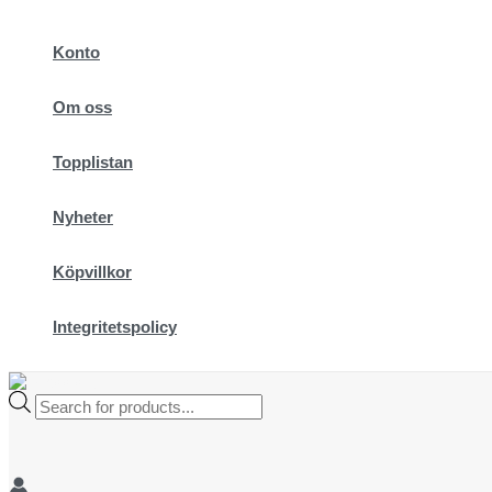
Hoppa
till
Konto
innehåll
Om oss
Topplistan
Nyheter
Köpvillkor
Integritetspolicy
Products
search