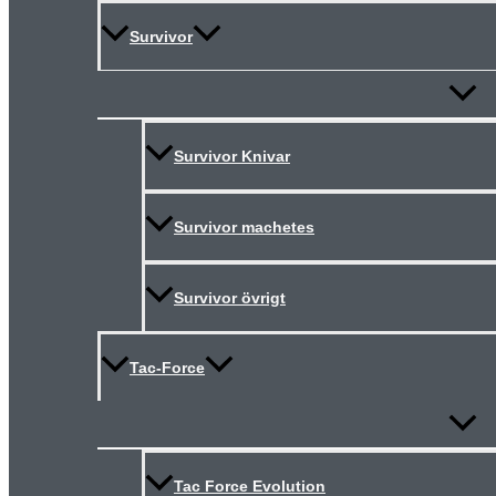
Survivor
Slå
på/av
meny
Survivor Knivar
Survivor machetes
Survivor övrigt
Tac-Force
Slå
på/av
meny
Tac Force Evolution