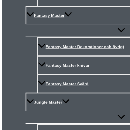
Fantasy Master
Slå
på/av
meny
Fantasy Master Dekorationer och övrigt
Fantasy Master knivar
Fantasy Master Svärd
Jungle Master
Slå
på/av
meny