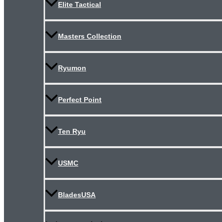
Elite Tactical
Masters Collection
Ryumon
Perfect Point
Ten Ryu
USMC
BladesUSA