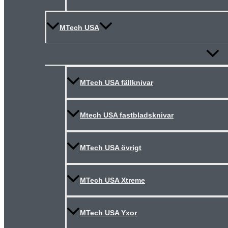
MTech USA
Slå
på/av
meny
MTech USA fällknivar
Mtech USA fastbladsknivar
MTech USA övrigt
MTech USA Xtreme
MTech USA Yxor