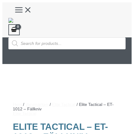
Hoppa
Main
till
Menu
innehåll
Products
search
Hem
/
Varumärken
/
Elite Tactical
/ Elite Tactical – ET-
1012 – Fällkniv
Elite Tactical
ELITE TACTICAL – ET-