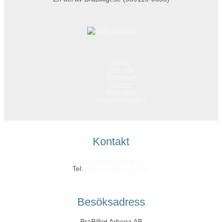
Konto
Om oss
Topplistan
Nyheter
Köpvillkor
Integritetspolicy
Kontakt
info@grossistfynd.se
Tel:
+46 (0)589 61 10 01
Besöksadress
BraBilligt Arboga AB