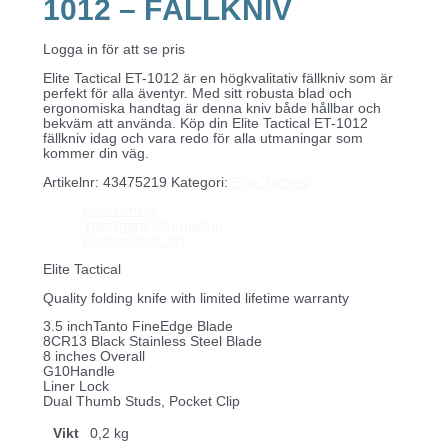
1012 – FÄLLKNIV
Logga in för att se pris
Elite Tactical ET-1012 är en högkvalitativ fällkniv som är
perfekt för alla äventyr. Med sitt robusta blad och
ergonomiska handtag är denna kniv både hållbar och
bekväm att använda. Köp din Elite Tactical ET-1012
fällkniv idag och vara redo för alla utmaningar som
kommer din väg.
Artikelnr:
43475219
Kategori:
Elite Tactical
Beskrivning
Ytterligare information
Recensioner (0)
Elite Tactical
Quality folding knife with limited lifetime warranty
3.5 inchTanto FineEdge Blade
8CR13 Black Stainless Steel Blade
8 inches Overall
G10Handle
Liner Lock
Dual Thumb Studs, Pocket Clip
Vikt
0,2 kg