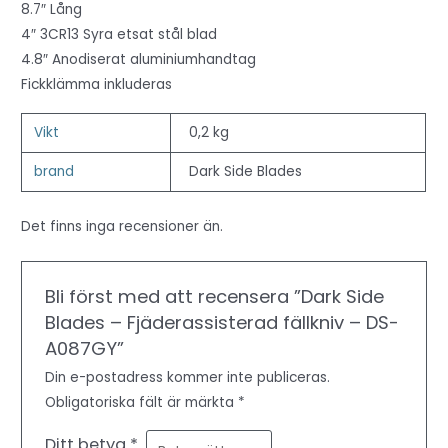
8.7″ Lång
4″ 3CR13 Syra etsat stål blad
4.8″ Anodiserat aluminiumhandtag
Fickklämma inkluderas
Vikt
0,2 kg
brand
Dark Side Blades
Det finns inga recensioner än.
Bli först med att recensera ”Dark Side
Blades – Fjäderassisterad fällkniv – DS-
A087GY”
Din e-postadress kommer inte publiceras.
Obligatoriska fält är märkta
*
Ditt betyg
*