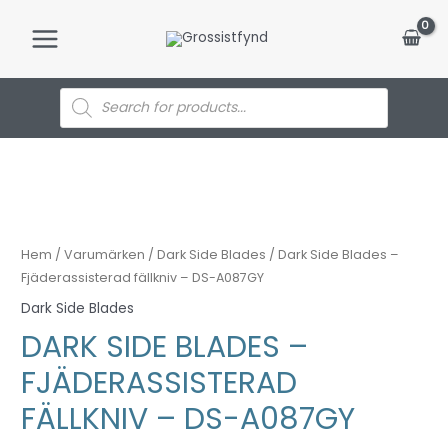
Hoppa
till
Main
innehåll
Menu
Products
search
Hem
/
Varumärken
/
Dark Side Blades
/ Dark Side Blades –
Fjäderassisterad fällkniv – DS-A087GY
Dark Side Blades
DARK SIDE BLADES –
FJÄDERASSISTERAD
FÄLLKNIV – DS-A087GY