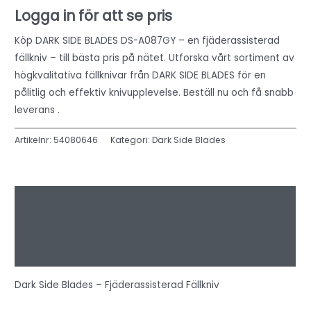
Logga in för att se pris
Köp DARK SIDE BLADES DS-A087GY – en fjäderassisterad
fällkniv – till bästa pris på nätet. Utforska vårt sortiment av
högkvalitativa fällknivar från DARK SIDE BLADES för en
pålitlig och effektiv knivupplevelse. Beställ nu och få snabb
leverans .
Artikelnr:
54080646
Kategori:
Dark Side Blades
Beskrivning
Ytterligare information
Recensioner (0)
Dark Side Blades – Fjäderassisterad Fällkniv