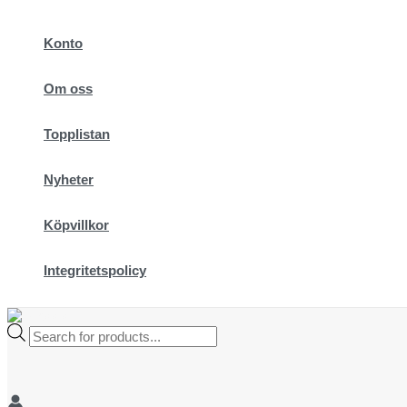
Hoppa
till
Konto
innehåll
Om oss
Topplistan
Nyheter
Köpvillkor
Integritetspolicy
Products
search