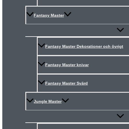
Fantasy Master
Slå
på/av
meny
Fantasy Master Dekorationer och övrigt
Fantasy Master knivar
Fantasy Master Svärd
Jungle Master
Slå
på/av
meny