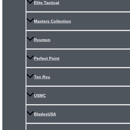
Elite Tactical
Masters Collection
Ryumon
Perfect Point
Ten Ryu
USMC
BladesUSA