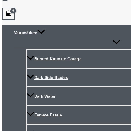
Varumärken
Slå
på/av
meny
Busted Knuckle Garage
Dark Side Blades
Dark Water
Femme Fatale