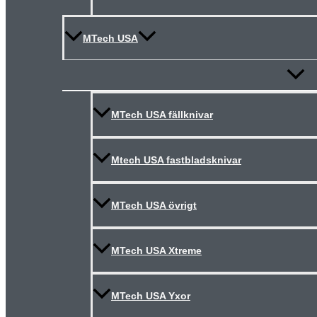
MTech USA
Slå
på/av
meny
MTech USA fällknivar
Mtech USA fastbladsknivar
MTech USA övrigt
MTech USA Xtreme
MTech USA Yxor