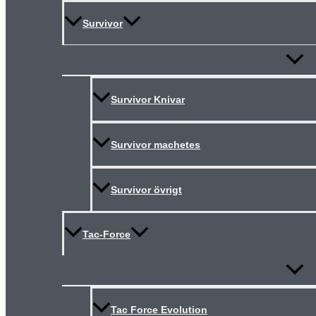
Survivor
Slå
på/av
meny
Survivor Knivar
Survivor machetes
Survivor övrigt
Tac-Force
Slå
på/av
meny
Tac Force Evolution