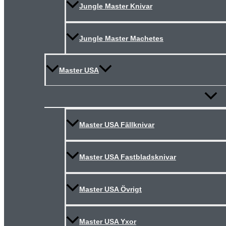
Jungle Master Knivar
Jungle Master Machetes
Master USA
Slå
på/av
meny
Master USA Fällknivar
Master USA Fastbladsknivar
Master USA Övrigt
Master USA Yxor