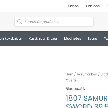
Konto
Om oss
Products
search
och köksknivar
Kastknivar & yxor
Machetes
Svärd
Yx
Hem
/
Varumärken
/
Bla
Overall
BladesUSA
1807 SAMUR
SWORD 39.5