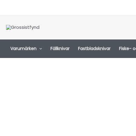
Hoppa
till
innehåll
Varumärken
Fällknivar
Fastbladsknivar
Fiske- 