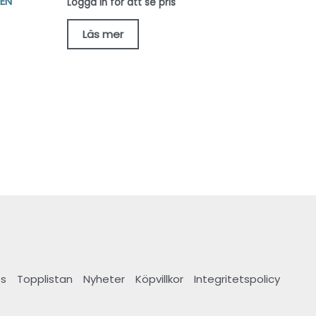
EN
Logga in för att se pris
Läs mer
s
Topplistan
Nyheter
Köpvillkor
Integritetspolicy