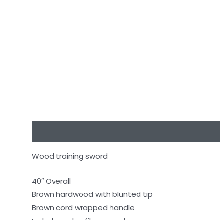
Beskrivning
Ytterligare information
Recensioner
Wood training sword
40″ Overall
Brown hardwood with blunted tip
Brown cord wrapped handle