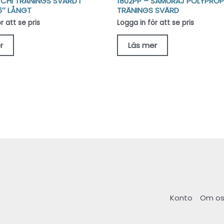
I CHI TRÄNINGS SVÄRD I
1802PP – SAMURAJ POLYPROP
6″ LÅNGT
TRÄNINGS SVÄRD
r att se pris
Logga in för att se pris
r
Läs mer
Konto
Om os