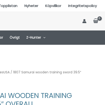
Topplistan
Nyheter
Köpvillkor
Integritetspolicy
or
Övrigt
Z-Hunter
desUSA
/ 1807 Samurai wooden training sword 39.5″
AI WOODEN TRAINING
″ OVERALL