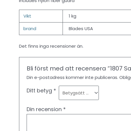
Includes nylon fiber guard
Vikt
1 kg
brand
Blades USA
Det finns inga recensioner än.
Bli först med att recensera ”1807 S
Din e-postadress kommer inte publiceras.
Oblig
Ditt betyg
*
Din recension
*