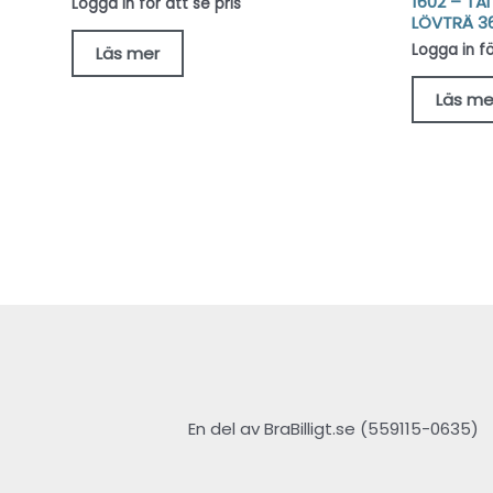
1602 – TA
Logga in för att se pris
LÖVTRÄ 3
Logga in fö
Läs mer
Läs me
En del av BraBilligt.se (559115-0635)