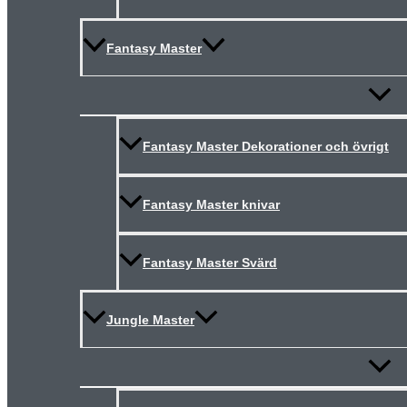
Fantasy Master
Slå
på/av
meny
Fantasy Master Dekorationer och övrigt
Fantasy Master knivar
Fantasy Master Svärd
Jungle Master
Slå
på/av
meny