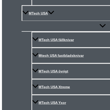
MTech USA
Slå
på/av
meny
MTech USA fällknivar
Mtech USA fastbladsknivar
MTech USA övrigt
MTech USA Xtreme
MTech USA Yxor