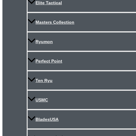
Elite Tactical
Masters Collection
Ryumon
Perfect Point
Ten Ryu
USMC
BladesUSA