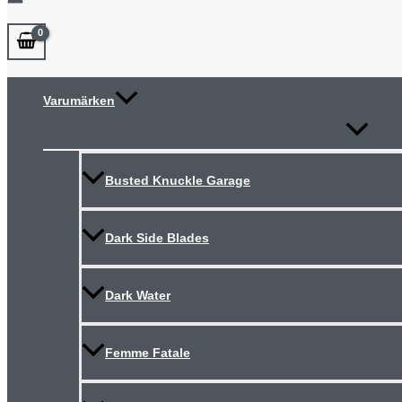
Varumärken
Slå
på/av
meny
Busted Knuckle Garage
Dark Side Blades
Dark Water
Femme Fatale