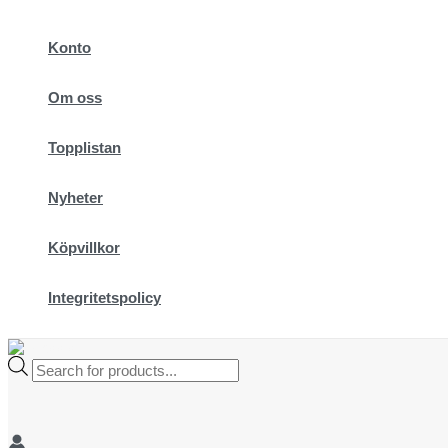
Hoppa
till
Konto
innehåll
Om oss
Topplistan
Nyheter
Köpvillkor
Integritetspolicy
Products
search