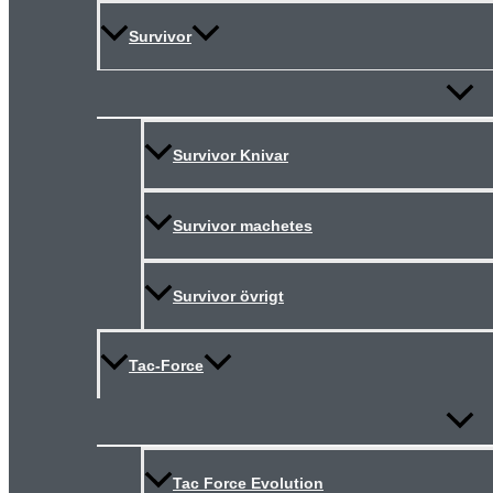
Survivor
Slå
på/av
meny
Survivor Knivar
Survivor machetes
Survivor övrigt
Tac-Force
Slå
på/av
meny
Tac Force Evolution