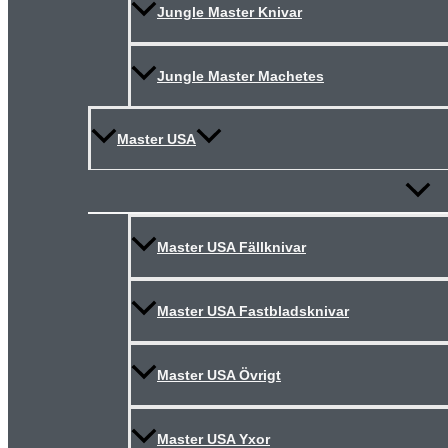
Jungle Master Knivar
Jungle Master Machetes
Master USA
Slå
på/av
meny
Master USA Fällknivar
Master USA Fastbladsknivar
Master USA Övrigt
Master USA Yxor