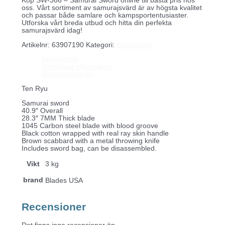
Köp SW-366 – Samurai Sword online till bästa pris hos
oss. Vårt sortiment av samurajsvärd är av högsta kvalitet
och passar både samlare och kampsportentusiaster.
Utforska vårt breda utbud och hitta din perfekta
samurajsvärd idag!
Artikelnr:
63907190
Kategori:
BladesUSA
Beskrivning
Ytterligare information
Recensioner (0)
Ten Ryu
Samurai sword
40.9″ Overall
28.3″ 7MM Thick blade
1045 Carbon steel blade with blood groove
Black cotton wrapped with real ray skin handle
Brown scabbard with a metal throwing knife
Includes sword bag, can be disassembled.
Vikt
3 kg
brand
Blades USA
Recensioner