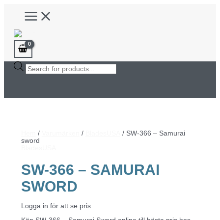
Hoppa
Main
till
Menu
innehåll
Products
search
Hem
/
Varumärken
/
BladesUSA
/ SW-366 – Samurai
sword
BladesUSA
SW-366 – SAMURAI
SWORD
Logga in för att se pris