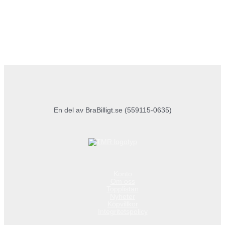
En del av BraBilligt.se (559115-0635)
Konto
Om oss
Topplistan
Nyheter
Köpvillkor
Integritetspolicy