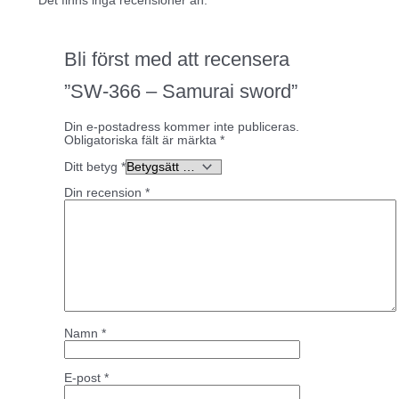
Det finns inga recensioner än.
Bli först med att recensera
”SW-366 – Samurai sword”
Din e-postadress kommer inte publiceras.
Obligatoriska fält är märkta
*
Ditt betyg
*
Din recension
*
Namn
*
E-post
*