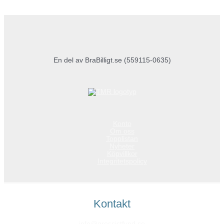
En del av BraBilligt.se (559115-0635)
Konto
Om oss
Topplistan
Nyheter
Köpvillkor
Integritetspolicy
Kontakt
info@grossistfynd.se