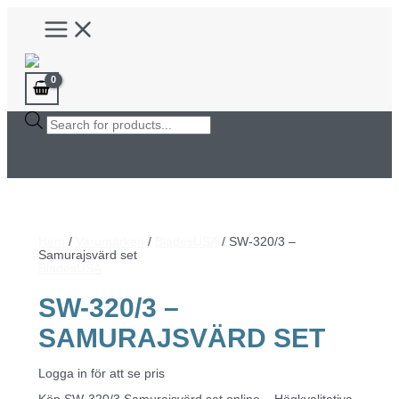
Hoppa
Main
till
Menu
innehåll
Products
search
Hem
/
Varumärken
/
BladesUSA
/ SW-320/3 –
Samurajsvärd set
BladesUSA
SW-320/3 –
SAMURAJSVÄRD SET
Logga in för att se pris