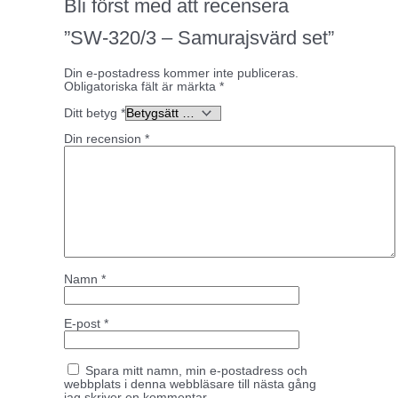
Bli först med att recensera
”SW-320/3 – Samurajsvärd set”
Din e-postadress kommer inte publiceras.
Obligatoriska fält är märkta
*
Ditt betyg
*
Din recension
*
Namn
*
E-post
*
Spara mitt namn, min e-postadress och
webbplats i denna webbläsare till nästa gång
jag skriver en kommentar.