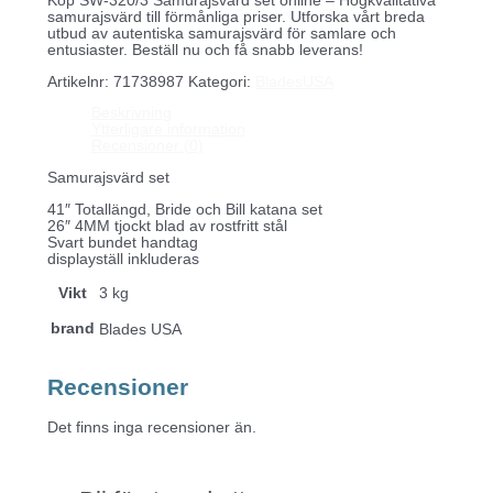
Köp SW-320/3 Samurajsvärd set online – Högkvalitativa
samurajsvärd till förmånliga priser. Utforska vårt breda
utbud av autentiska samurajsvärd för samlare och
entusiaster. Beställ nu och få snabb leverans!
Artikelnr:
71738987
Kategori:
BladesUSA
Beskrivning
Ytterligare information
Recensioner (0)
Samurajsvärd set
41″ Totallängd, Bride och Bill katana set
26″ 4MM tjockt blad av rostfritt stål
Svart bundet handtag
displayställ inkluderas
Vikt
3 kg
brand
Blades USA
Recensioner
Det finns inga recensioner än.