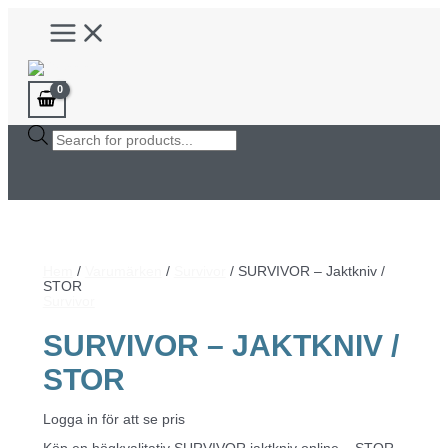
Hoppa
Main
till
Menu
innehåll
Products
search
Hem
/
Varumärken
/
Survivor
/ SURVIVOR – Jaktkniv /
STOR
Survivor
SURVIVOR – JAKTKNIV /
STOR
Logga in för att se pris