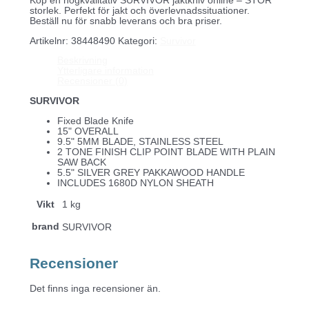
Köp en högkvalitativ SURVIVOR jaktkniv online – STOR
storlek. Perfekt för jakt och överlevnadssituationer.
Beställ nu för snabb leverans och bra priser.
Artikelnr:
38448490
Kategori:
Survivor
Beskrivning
Ytterligare information
Recensioner (0)
SURVIVOR
Fixed Blade Knife
15" OVERALL
9.5" 5MM BLADE, STAINLESS STEEL
2 TONE FINISH CLIP POINT BLADE WITH PLAIN
SAW BACK
5.5" SILVER GREY PAKKAWOOD HANDLE
INCLUDES 1680D NYLON SHEATH
Vikt
1 kg
brand
SURVIVOR
Recensioner
Det finns inga recensioner än.