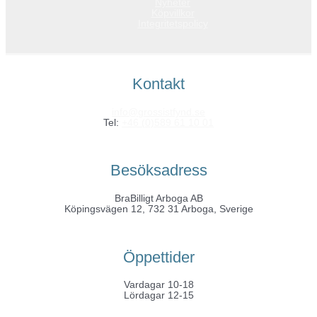
Nyheter
Köpvillkor
Integritetspolicy
Kontakt
info@grossistfynd.se
Tel:
+46 (0)589 61 10 01
Besöksadress
BraBilligt Arboga AB
Köpingsvägen 12, 732 31 Arboga, Sverige
Öppettider
Vardagar 10-18
Lördagar 12-15