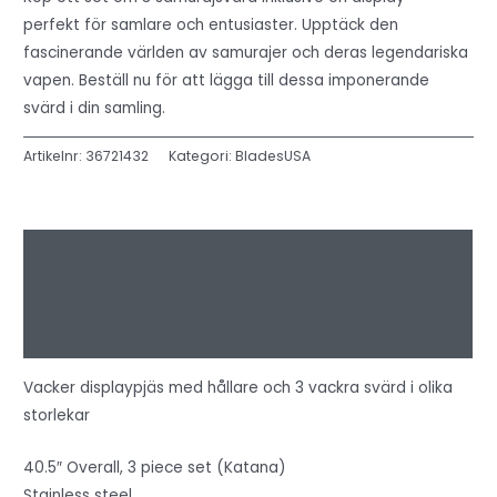
perfekt för samlare och entusiaster. Upptäck den
fascinerande världen av samurajer och deras legendariska
vapen. Beställ nu för att lägga till dessa imponerande
svärd i din samling.
Artikelnr:
36721432
Kategori:
BladesUSA
Beskrivning
Ytterligare information
Recensioner (0)
Vacker displaypjäs med hållare och 3 vackra svärd i olika
storlekar
40.5″ Overall, 3 piece set (Katana)
Stainless steel