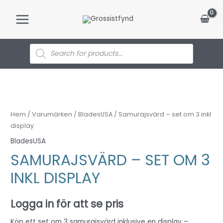
Hoppa
till
Main
innehåll
Menu
Products
search
Hem
/
Varumärken
/
BladesUSA
/ Samurajsvärd – set om 3 inkl
display
BladesUSA
SAMURAJSVÄRD – SET OM 3
INKL DISPLAY
Logga in för att se pris
Köp ett set om 3 samurajsvärd inklusive en display –