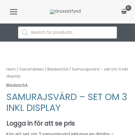
Hoppa
till
Main
innehåll
Menu
Products
search
Hem
/
Varumärken
/
BladesUSA
/ Samurajsvärd – set om 3 inkl
display
BladesUSA
SAMURAJSVÄRD – SET OM 3
INKL DISPLAY
Logga in för att se pris
Köp ett set om 3 samurajsvärd inklusive en display –