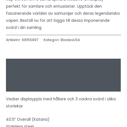
perfekt för samlare och entusiaster. Upptäck den
fascinerande världen av samurajer och deras legendariska
vapen. Beställ nu för att lägga till dessa imponerande
svärd i din samling.
Artikelnr:
68155897
Kategori:
BladesUSA
Beskrivning
Ytterligare information
Recensioner (0)
Vacker displaypjäs med hållare och 3 vackra svärd i olika
storlekar
40.5″ Overall (Katana)
Stainless steel