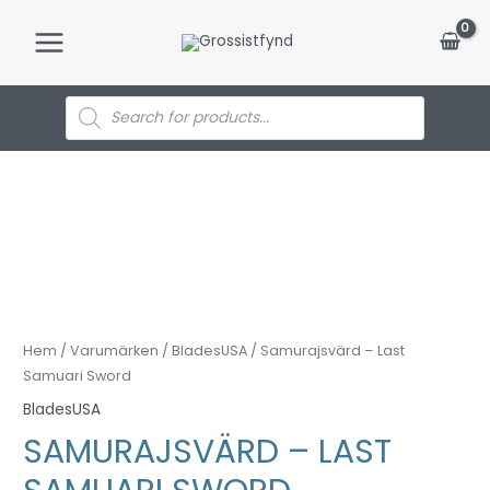
Hoppa
till
Main
innehåll
Menu
Products
search
Hem
/
Varumärken
/
BladesUSA
/ Samurajsvärd – Last
Samuari Sword
BladesUSA
SAMURAJSVÄRD – LAST