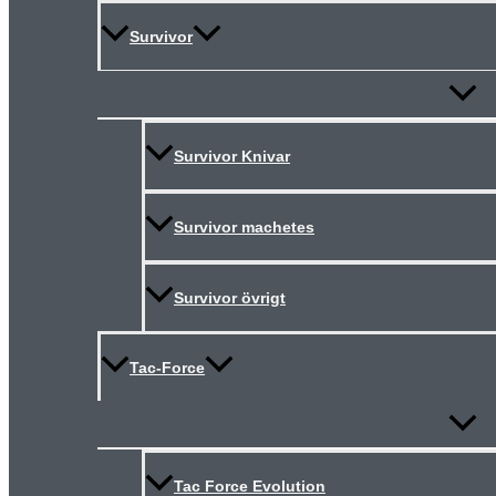
Survivor
Slå
på/av
meny
Survivor Knivar
Survivor machetes
Survivor övrigt
Tac-Force
Slå
på/av
meny
Tac Force Evolution