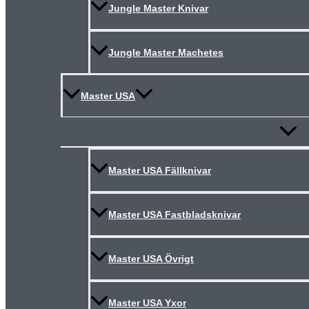
Jungle Master Knivar
Jungle Master Machetes
Master USA
Slå
på/av
meny
Master USA Fällknivar
Master USA Fastbladsknivar
Master USA Övrigt
Master USA Yxor