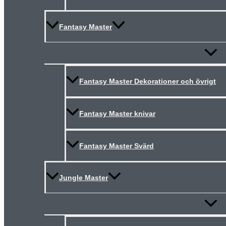
Fantasy Master
Slå
på/av
meny
Fantasy Master Dekorationer och övrigt
Fantasy Master knivar
Fantasy Master Svärd
Jungle Master
Slå
på/av
meny