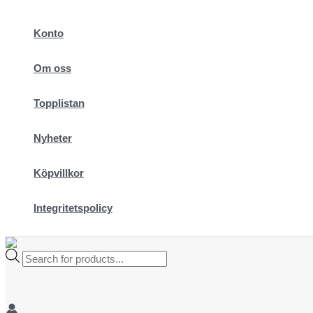
Hoppa
till
Konto
innehåll
Om oss
Topplistan
Nyheter
Köpvillkor
Integritetspolicy
Products
search