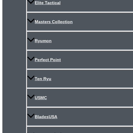
Elite Tactical
Masters Collection
Ryumon
Perfect Point
Ten Ryu
USMC
BladesUSA