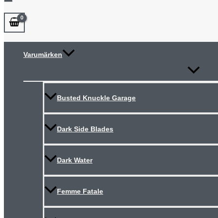
Varumärken
Slå
på/av
meny
Busted Knuckle Garage
Dark Side Blades
Dark Water
Femme Fatale