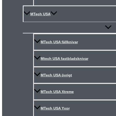
MTech USA
Slå
på/av
meny
MTech USA fällknivar
Mtech USA fastbladsknivar
MTech USA övrigt
MTech USA Xtreme
MTech USA Yxor