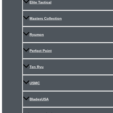
Elite Tactical
Masters Collection
Ryumon
Perfect Point
Ten Ryu
USMC
BladesUSA