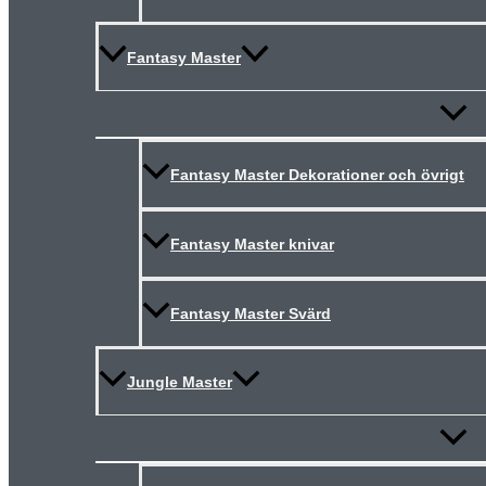
Fantasy Master
Slå
på/av
meny
Fantasy Master Dekorationer och övrigt
Fantasy Master knivar
Fantasy Master Svärd
Jungle Master
Slå
på/av
meny