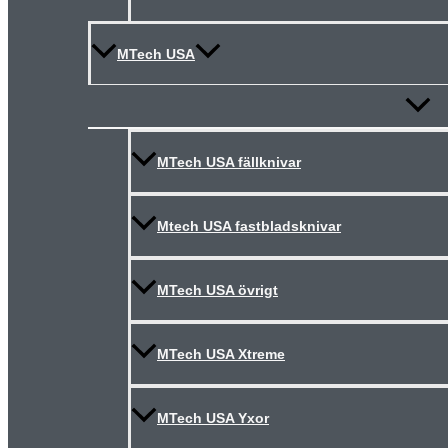
MTech USA
Slå
på/av
meny
MTech USA fällknivar
Mtech USA fastbladsknivar
MTech USA övrigt
MTech USA Xtreme
MTech USA Yxor