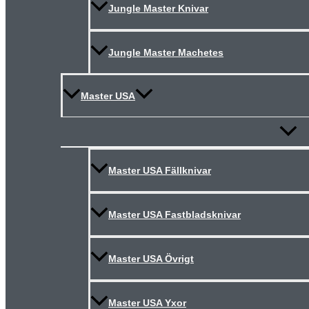
Jungle Master Knivar
Jungle Master Machetes
Master USA
Slå
på/av
meny
Master USA Fällknivar
Master USA Fastbladsknivar
Master USA Övrigt
Master USA Yxor