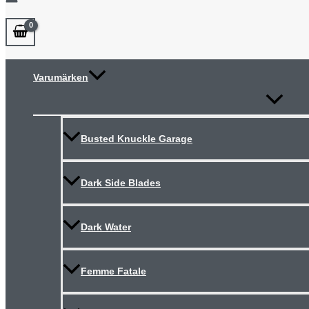
Varumärken
Slå
på/av
meny
Busted Knuckle Garage
Dark Side Blades
Dark Water
Femme Fatale