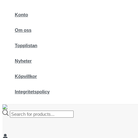
Hoppa
till
Konto
innehåll
Om oss
Topplistan
Nyheter
Köpvillkor
Integritetspolicy
Products
search