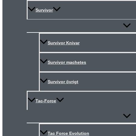
Survivor
Slå
på/av
meny
Survivor Knivar
Survivor machetes
Survivor övrigt
Tac-Force
Slå
på/av
meny
Tac Force Evolution