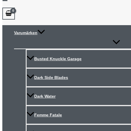
Varumärken
Slå
på/av
meny
Busted Knuckle Garage
Dark Side Blades
Dark Water
Femme Fatale