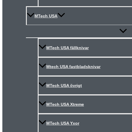
MTech USA
Slå
på/av
meny
MTech USA fällknivar
Mtech USA fastbladsknivar
MTech USA övrigt
MTech USA Xtreme
MTech USA Yxor