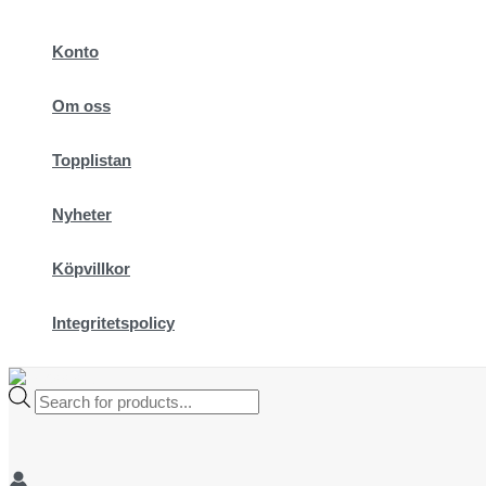
Hoppa
till
Konto
innehåll
Om oss
Topplistan
Nyheter
Köpvillkor
Integritetspolicy
Products
search