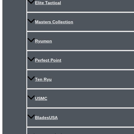
Elite Tactical
Masters Collection
Ryumon
Perfect Point
Ten Ryu
USMC
BladesUSA