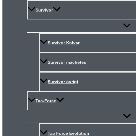
Survivor
Slå
på/av
meny
Survivor Knivar
Survivor machetes
Survivor övrigt
Tac-Force
Slå
på/av
meny
Tac Force Evolution