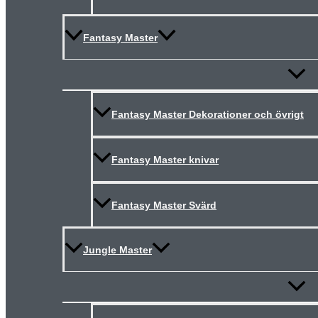
Fantasy Master
Slå
på/av
meny
Fantasy Master Dekorationer och övrigt
Fantasy Master knivar
Fantasy Master Svärd
Jungle Master
Slå
på/av
meny