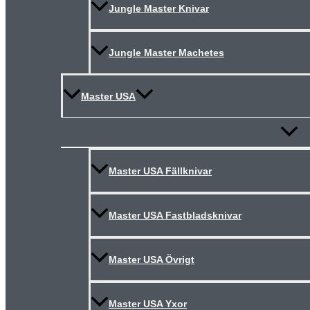
Jungle Master Knivar
Jungle Master Machetes
Master USA
Slå
på/av
meny
Master USA Fällknivar
Master USA Fastbladsknivar
Master USA Övrigt
Master USA Yxor