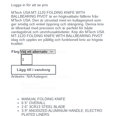
Logga in för att se pris
MTech USA MT-1120 FOLDING KNIFE WITH
BALLBEARING PIVOT är en högkvalitativ fällkniv från
MTech USA. Den är utrustad med en kullagerpivot som
ger smidig och enkel öppning och stängning. Denna kniv
är tillverkad med precision och är perfekt för både
vardagsbruk och utomhusaktiviteter. Köp din MTech USA
MT-1120 FOLDING KNIFE WITH BALLBEARING PIVOT
idag och upplev en pålitlig och funktionell kniv av högsta
kvalitet.
Färg
Rensa
MTech
USA
MT-
1120
Lägg till i varukorg
FOLDING
KNIFE
Artikelnr:
N/A
Kategori:
MTech USA
WITH
BALLBEARING
Beskrivning
PIVOT
Ytterligare information
mängd
Recensioner (0)
MANUAL FOLDING KNIFE
6.5" OVERALL
2.6" 3CR13 STEEL BLADE
3.9" ANODIZED ALUMINUM HANDLE, ELECTRO
PLATED LINERS