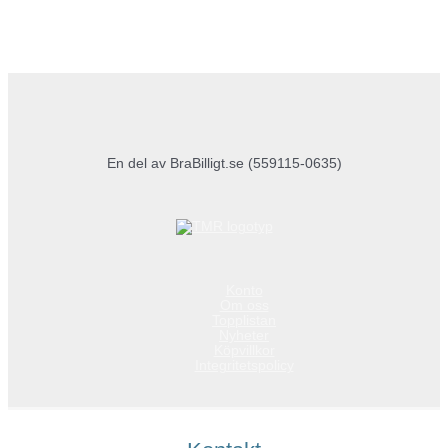
En del av BraBilligt.se (559115-0635)
Konto
Om oss
Topplistan
Nyheter
Köpvillkor
Integritetspolicy