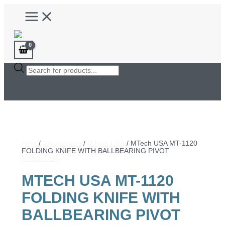
Hoppa
Main
till
Menu
innehåll
Products
search
Hem
/
Varumärken
/
MTech USA
/ MTech USA MT-1120
FOLDING KNIFE WITH BALLBEARING PIVOT
MTech USA
MTECH USA MT-1120
FOLDING KNIFE WITH
BALLBEARING PIVOT