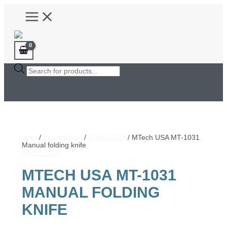
Hoppa
Main
till
Menu
innehåll
Products
search
Hem
/
Varumärken
/
MTech USA
/ MTech USA MT-1031
Manual folding knife
MTech USA
MTECH USA MT-1031
MANUAL FOLDING
KNIFE