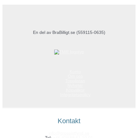
En del av BraBilligt.se (559115-0635)
Konto
Om oss
Topplistan
Nyheter
Köpvillkor
Integritetspolicy
Kontakt
info@grossistfynd.se
Tel:
+46 (0)589 61 10 01