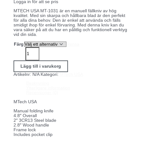
Logga in för att se pris
MTECH USA MT-1031 är en manuell fällkniv av hög
kvalitet. Med sin skarpa och hållbara blad är den perfekt
för alla dina behov. Den är enkel att använda och fälls
smidigt ihop för enkel förvaring. Med denna kniv kan du
vara säker på att du har en pålitlig och funktionell verktyg
vid din sida.
Färg
Rensa
MTech
USA
MT-
1031
Lägg till i varukorg
Manual
folding
Artikelnr:
N/A
Kategori:
MTech USA
knife
mängd
Beskrivning
Ytterligare information
Recensioner (0)
MTech USA
Manual folding knife
4.8″ Overall
2″ 3CR13 Steel blade
2.8″ Wood handle
Frame lock
Includes pocket clip