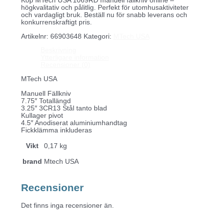
Köp MTech USA 1069RD manuell fällkniv online –
högkvalitativ och pålitlig. Perfekt för utomhusaktiviteter
och vardagligt bruk. Beställ nu för snabb leverans och
konkurrenskraftigt pris.
Artikelnr:
66903648
Kategori:
MTech USA
Beskrivning
Ytterligare information
Recensioner (0)
MTech USA
Manuell Fällkniv
7.75″ Totallängd
3.25″ 3CR13 Stål tanto blad
Kullager pivot
4.5″ Anodiserat aluminiumhandtag
Fickklämma inkluderas
Vikt
0,17 kg
brand
Mtech USA
Recensioner
Det finns inga recensioner än.