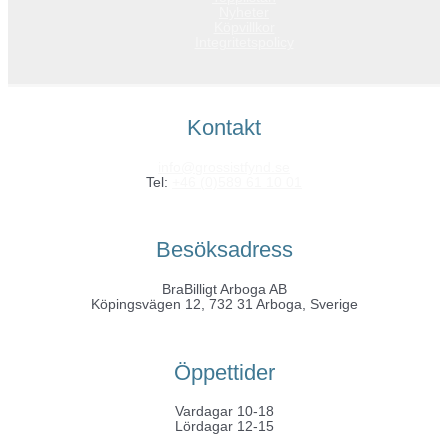
Nyheter
Köpvillkor
Integritetspolicy
Kontakt
info@grossistfynd.se
Tel:
+46 (0)589 61 10 01
Besöksadress
BraBilligt Arboga AB
Köpingsvägen 12, 732 31 Arboga, Sverige
Öppettider
Vardagar 10-18
Lördagar 12-15