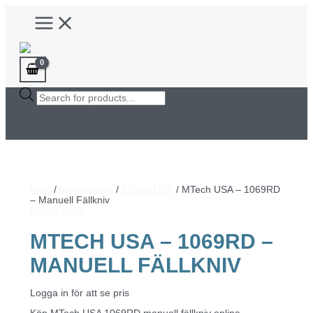
Hoppa
Main
till
Menu
innehåll
Products
search
Hem
/
Varumärken
/
MTech USA
/ MTech USA – 1069RD
– Manuell Fällkniv
MTech USA
MTECH USA – 1069RD –
MANUELL FÄLLKNIV
Logga in för att se pris