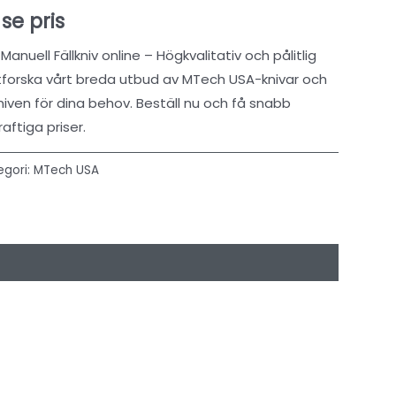
 se pris
uell Fällkniv online – Högkvalitativ och pålitlig
Utforska vårt breda utbud av MTech USA-knivar och
niven för dina behov. Beställ nu och få snabb
raftiga priser.
egori:
MTech USA