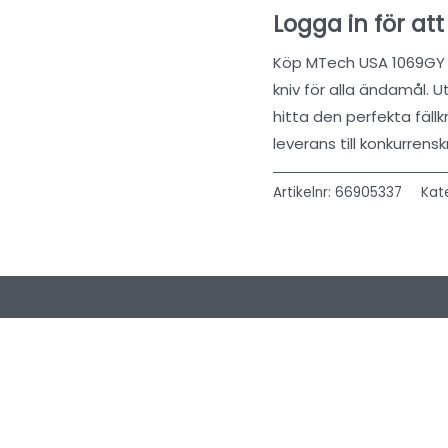
Logga in för att
Köp MTech USA 1069GY Man
kniv för alla ändamål. 
hitta den perfekta fällk
leverans till konkurrensk
Artikelnr:
66905337
Kat
 (0)