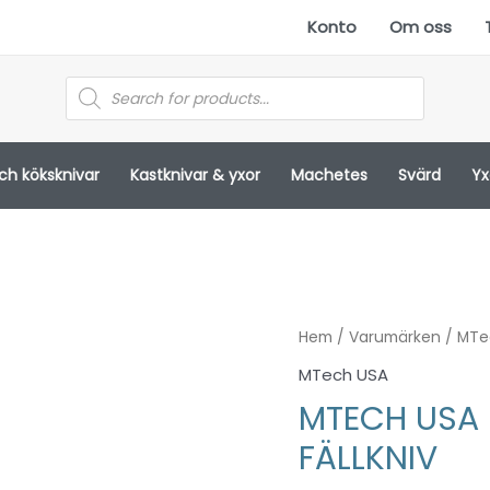
Konto
Om oss
Products
search
och köksknivar
Kastknivar & yxor
Machetes
Svärd
Yx
Hem
/
Varumärken
/
MTe
MTech USA
MTECH USA 
FÄLLKNIV