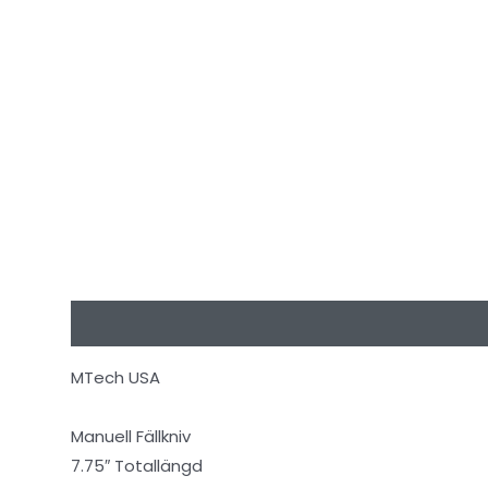
Beskrivning
Ytterligare information
Recensioner
MTech USA
Manuell Fällkniv
7.75″ Totallängd