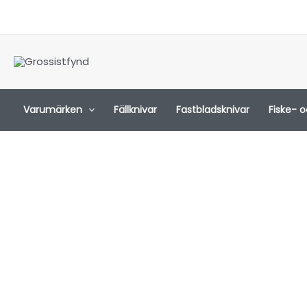
Hoppa
till
innehåll
Varumärken
Fällknivar
Fastbladsknivar
Fiske- 