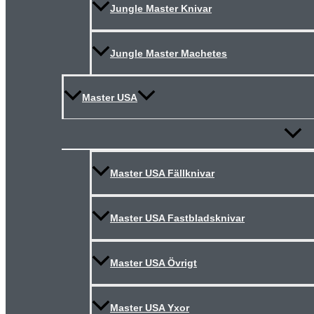
Jungle Master Knivar
Jungle Master Machetes
Master USA
Slå
på/av
meny
Master USA Fällknivar
Master USA Fastbladsknivar
Master USA Övrigt
Master USA Yxor