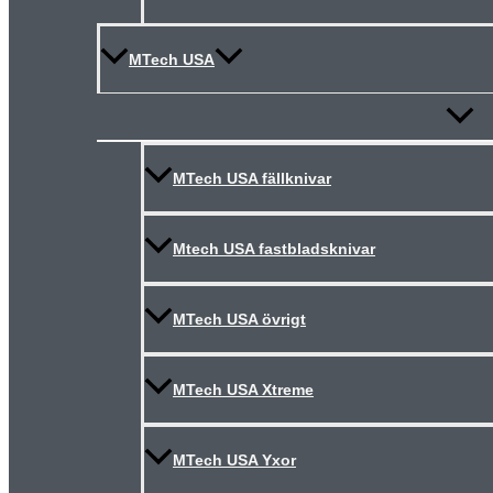
MTech USA
Slå
på/av
meny
MTech USA fällknivar
Mtech USA fastbladsknivar
MTech USA övrigt
MTech USA Xtreme
MTech USA Yxor