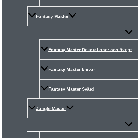
Fantasy Master
Slå
på/av
meny
Fantasy Master Dekorationer och övrigt
Fantasy Master knivar
Fantasy Master Svärd
Jungle Master
Slå
på/av
meny