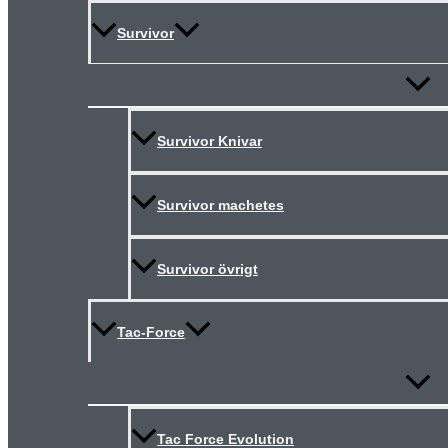
Survivor
Slå
på/av
meny
Survivor Knivar
Survivor machetes
Survivor övrigt
Tac-Force
Slå
på/av
meny
Tac Force Evolution