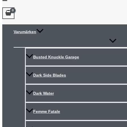
Varumärken
Slå
på/av
meny
Busted Knuckle Garage
Dark Side Blades
Dark Water
Femme Fatale