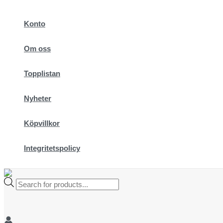
Hoppa
till
Konto
innehåll
Om oss
Topplistan
Nyheter
Köpvillkor
Integritetspolicy
Products
search