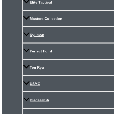
Elite Tactical
Masters Collection
Ryumon
Perfect Point
Ten Ryu
USMC
BladesUSA