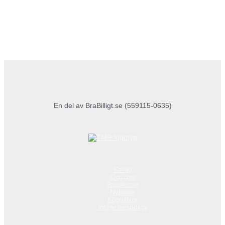
En del av BraBilligt.se (559115-0635)
Konto
Om oss
Topplistan
Nyheter
Köpvillkor
Integritetspolicy