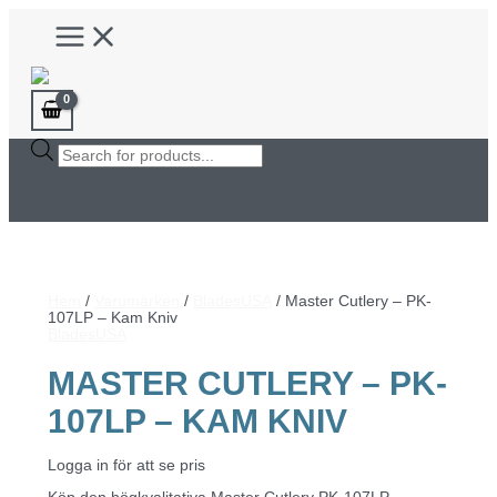
Hoppa
Main
till
Menu
innehåll
Products
search
Hem
/
Varumärken
/
BladesUSA
/ Master Cutlery – PK-
107LP – Kam Kniv
BladesUSA
MASTER CUTLERY – PK-
107LP – KAM KNIV
Logga in för att se pris