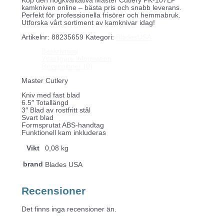
Köp den högkvalitativa Master Cutlery PK-107LP
kamkniven online – bästa pris och snabb leverans.
Perfekt för professionella frisörer och hemmabruk.
Utforska vårt sortiment av kamknivar idag!
Artikelnr:
88235659
Kategori:
BladesUSA
Beskrivning
Ytterligare information
Recensioner (0)
Master Cutlery
Kniv med fast blad
6.5″ Totallängd
3″ Blad av rostfritt stål
Svart blad
Formsprutat ABS-handtag
Funktionell kam inkluderas
Vikt
0,08 kg
brand
Blades USA
Recensioner
Det finns inga recensioner än.