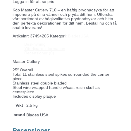
Logga in för att se pris
Köp Master Cutlery 710 – en häftig prydnadsyxa för att
imponera på dina vänner och pryda ditt hem. Utforska
vårt sortiment av högkvalitativa prydnadsyxor och hitta
den perfekta dekorationen för ditt hem. Beställ nu och få
snabb leverans!
Artikelnr:
37494205
Kategori:
BladesUSA
Beskrivning
Ytterligare information
Recensioner (0)
Master Cutlery
25″ Overall
Total 11 stainless steel spikes surrounded the center
piece
Stainless steel double bladed
Steel wire wrapped handle w/cast resin skull as
centerpiece
Includes display plaque
Vikt
2,5 kg
brand
Blades USA
Recensioner