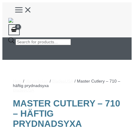
Hoppa
Main
till
Menu
innehåll
Products
search
Hem
/
Varumärken
/
BladesUSA
/ Master Cutlery – 710 –
häftig prydnadsyxa
BladesUSA
MASTER CUTLERY – 710
– HÄFTIG
PRYDNADSYXA