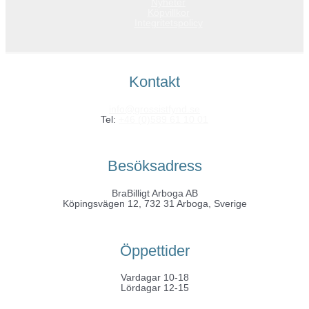
Nyheter
Köpvillkor
Integritetspolicy
Kontakt
info@grossistfynd.se
Tel:
+46 (0)589 61 10 01
Besöksadress
BraBilligt Arboga AB
Köpingsvägen 12, 732 31 Arboga, Sverige
Öppettider
Vardagar 10-18
Lördagar 12-15