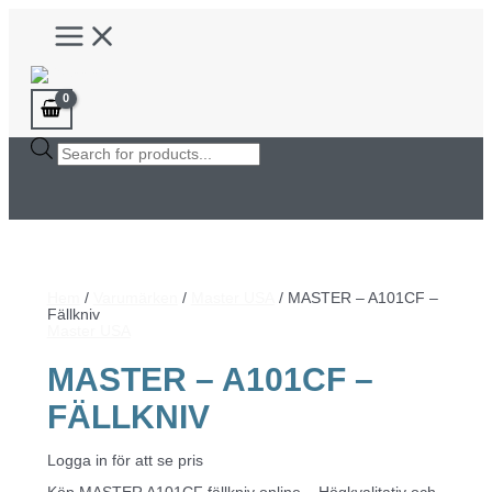
Hoppa
Main
till
Menu
innehåll
Products
search
Hem
/
Varumärken
/
Master USA
/ MASTER – A101CF –
Fällkniv
Master USA
MASTER – A101CF –
FÄLLKNIV
Logga in för att se pris