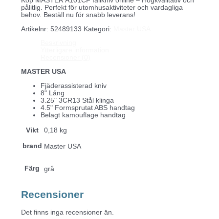
Köp MASTER A101CF fällkniv online – Högkvalitativ och
pålitlig. Perfekt för utomhusaktiviteter och vardagliga
behov. Beställ nu för snabb leverans!
Artikelnr:
52489133
Kategori:
Master USA
Beskrivning
Ytterligare information
Recensioner (0)
MASTER USA
Fjäderassisterad kniv
8" Lång
3.25" 3CR13 Stål klinga
4.5" Formsprutat ABS handtag
Belagt kamouflage handtag
Vikt
0,18 kg
brand
Master USA
Färg
grå
Recensioner
Det finns inga recensioner än.