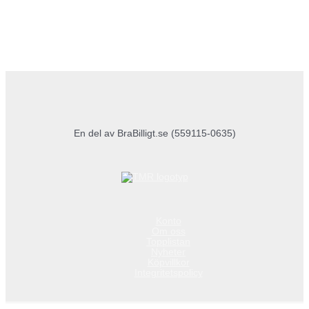
En del av BraBilligt.se (559115-0635)
Konto
Om oss
Topplistan
Nyheter
Köpvillkor
Integritetspolicy