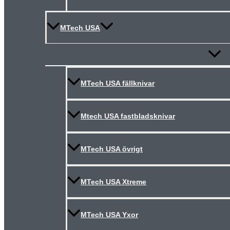
MTech USA
Slå
på/av
meny
MTech USA fällknivar
Mtech USA fastbladsknivar
MTech USA övrigt
MTech USA Xtreme
MTech USA Yxor