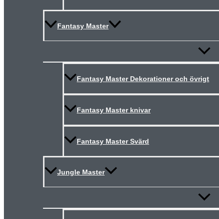
Fantasy Master
Slå
på/av
meny
Fantasy Master Dekorationer och övrigt
Fantasy Master knivar
Fantasy Master Svärd
Jungle Master
Slå
på/av
meny