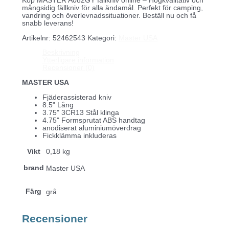
Köp MASTER A082GY fällkniv online – Högkvalitativ och
mångsidig fällkniv för alla ändamål. Perfekt för camping,
vandring och överlevnadssituationer. Beställ nu och få
snabb leverans!
Artikelnr:
52462543
Kategori:
Master USA
Beskrivning
Ytterligare information
Recensioner (0)
MASTER USA
Fjäderassisterad kniv
8.5" Lång
3.75" 3CR13 Stål klinga
4.75" Formsprutat ABS handtag
anodiserat aluminiumöverdrag
Fickklämma inkluderas
Vikt
0,18 kg
brand
Master USA
Färg
grå
Recensioner