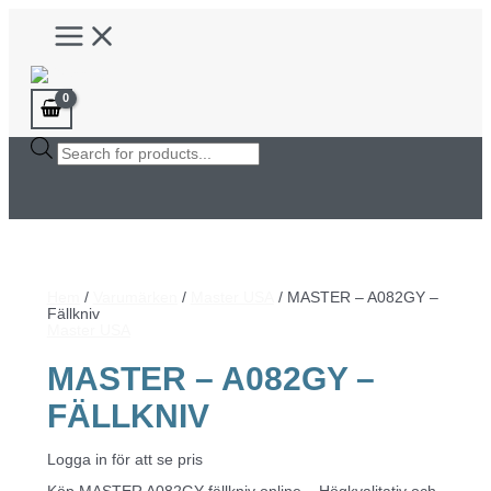
Hoppa
Main
till
Menu
innehåll
Products
search
Hem
/
Varumärken
/
Master USA
/ MASTER – A082GY –
Fällkniv
Master USA
MASTER – A082GY –
FÄLLKNIV
Logga in för att se pris