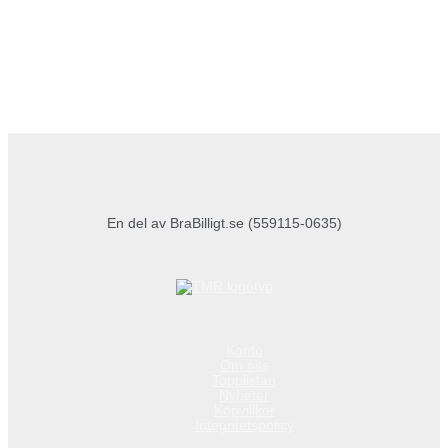
En del av BraBilligt.se (559115-0635)
Konto
Om oss
Topplistan
Nyheter
Köpvillkor
Integritetspolicy